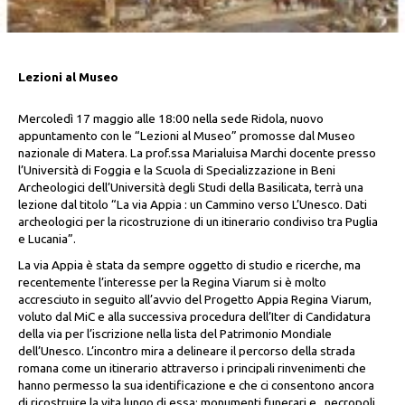
Lezioni al Museo
Mercoledì 17 maggio alle 18:00 nella sede Ridola, nuovo
appuntamento con le “Lezioni al Museo” promosse dal Museo
nazionale di Matera. La prof.ssa Marialuisa Marchi docente presso
l’Università di Foggia e la Scuola di Specializzazione in Beni
Archeologici dell’Università degli Studi della Basilicata, terrà una
lezione dal titolo “La via Appia : un Cammino verso L’Unesco. Dati
archeologici per la ricostruzione di un itinerario condiviso tra Puglia
e Lucania”.
La via Appia è stata da sempre oggetto di studio e ricerche, ma
recentemente l’interesse per la Regina Viarum si è molto
accresciuto in seguito all’avvio del Progetto Appia Regina Viarum,
voluto dal MiC e alla successiva procedura dell’Iter di Candidatura
della via per l’iscrizione nella lista del Patrimonio Mondiale
dell’Unesco. L’incontro mira a delineare il percorso della strada
romana come un itinerario attraverso i principali rinvenimenti che
hanno permesso la sua identificazione e che ci consentono ancora
di ricostruire la vita lungo di essa: monumenti funerari e necropoli,