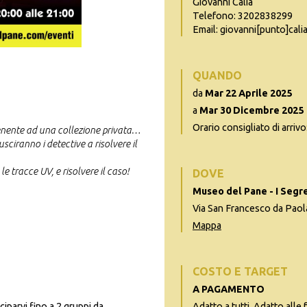
Giovanni Calia
Telefono: 3202838299
Email: giovanni[punto]calia
QUANDO
da
Mar 22 Aprile 2025
a
Mar 30 Dicembre 2025
Orario consigliato di arrivo
enente ad una collezione privata…
usciranno i detective a risolvere il
le tracce UV, e risolvere il caso!
DOVE
Museo del Pane - I Segre
Via San Francesco da Paol
Mappa
COSTO E TARGET
A PAGAMENTO
iparvi fino a 2 gruppi da
Adatto a tutti, Adatto alle 