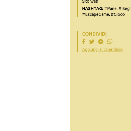
Sito web
HASHTAG:
#Pane, #ISegr
#EscapeGame, #Gioco
CONDIVIDI
Aggiungi al calendario