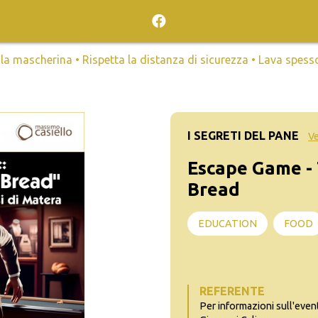
mascherina • Rispetta la distanza di sicurezza • Lava spesso l
I SEGRETI DEL PANE
Ve
Escape Game - 
Bread
EDUCATION
FOOD
REFERENTE
Per informazioni sull'even