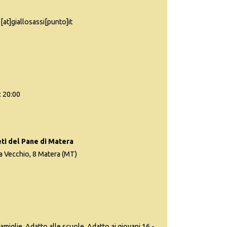
[at]giallosassi[punto]it
: 20:00
ti del Pane di Matera
a Vecchio, 8 Matera (MT)
famiglie, Adatto alle scuole, Adatto ai giovani 16 -