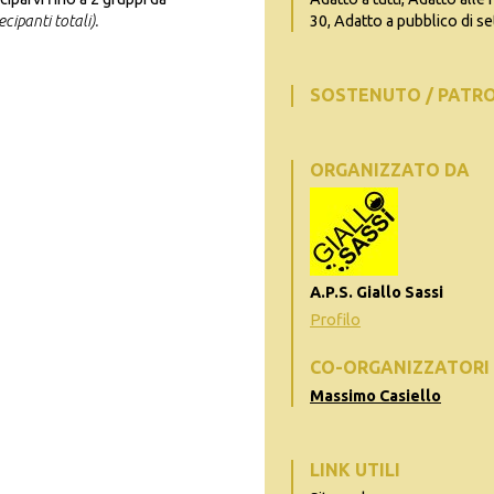
ipanti totali).
30, Adatto a pubblico di se
SOSTENUTO / PATR
ORGANIZZATO DA
A.P.S. Giallo Sassi
Profilo
CO-ORGANIZZATORI
Massimo Casiello
LINK UTILI