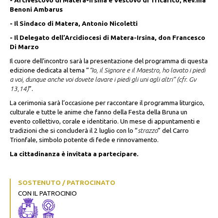
- Arcivescovo di Matera-Irsina e Vescovo di Tricarico, Rev.ma
Benoni Ambarus
- Il Sindaco di Matera, Antonio Nicoletti
- Il Delegato dell’Arcidiocesi di Matera-Irsina, don Francesco
Di Marzo
Il cuore dell’incontro sarà la presentazione del programma di questa
edizione dedicata al tema “
“Io, il Signore e il Maestro, ho lavato i piedi
a voi, dunque anche voi dovete lavare i piedi gli uni agli altri” (cfr. Gv
13,14)
”.
La cerimonia sarà l’occasione per raccontare il programma liturgico,
culturale e tutte le anime che fanno della Festa della Bruna un
evento collettivo, corale e identitario. Un mese di appuntamenti e
tradizioni che si concluderà il 2 luglio con lo “
strazzo
” del Carro
Trionfale, simbolo potente di fede e rinnovamento.
La cittadinanza è invitata a partecipare.
SOSTENUTO / PATROCINATO
CON IL PATROCINIO