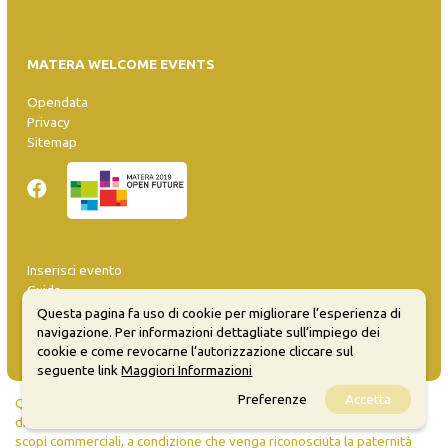
MATERA WELCOME EVENTS
Opendata
Privacy
Sitemap
Inserisci evento
Guida
FAQ
Questa pagina fa uso di cookie per migliorare l’esperienza di
info@materaevents.it
navigazione. Per informazioni dettagliate sull’impiego dei
cookie e come revocarne l’autorizzazione cliccare sul
seguente link
Maggiori Informazioni
Preferenze
Accetta
Quanto realizzato è sottoposto a licenza CC-BY-SA che permette di
distribuire, modificare, creare opere derivate dall'originale, anche a
scopi commerciali, a condizione che venga riconosciuta la paternità