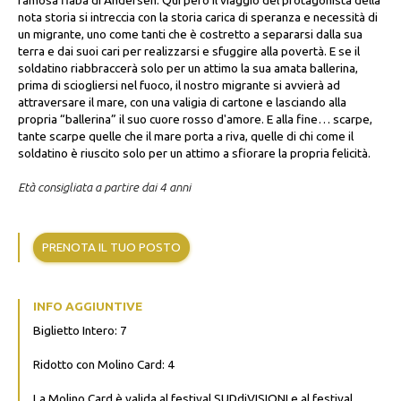
famosa fiaba di Andersen. Qui però il viaggio del protagonista della
nota storia si intreccia con la storia carica di speranza e necessità di
un migrante, uno come tanti che è costretto a separarsi dalla sua
terra e dai suoi cari per realizzarsi e sfuggire alla povertà. E se il
soldatino riabbraccerà solo per un attimo la sua amata ballerina,
prima di sciogliersi nel fuoco, il nostro migrante si avvierà ad
attraversare il mare, con una valigia di cartone e lasciando alla
propria “ballerina” il suo cuore rosso d'amore. E alla fine… scarpe,
tante scarpe quelle che il mare porta a riva, quelle di chi come il
soldatino è riuscito solo per un attimo a sfiorare la propria felicità.
Età consigliata a partire dai 4 anni
PRENOTA IL TUO POSTO
INFO AGGIUNTIVE
Biglietto Intero: 7
Ridotto con Molino Card: 4
La Molino Card è valida al festival SUDdiVISIONI e al festival