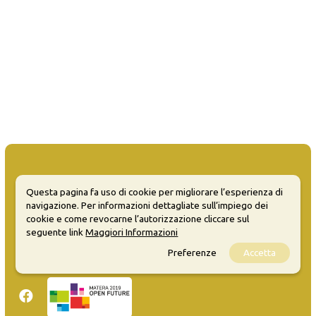
Questa pagina fa uso di cookie per migliorare l’esperienza di
navigazione. Per informazioni dettagliate sull’impiego dei
MATERA WELCOME EVENTS
cookie e come revocarne l’autorizzazione cliccare sul
seguente link
Maggiori Informazioni
Opendata
Privacy
Preferenze
Accetta
Sitemap