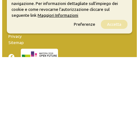
navigazione. Per informazioni dettagliate sull’impiego dei
cookie e come revocarne l’autorizzazione cliccare sul
seguente link
Maggiori Informazioni
MATERA WELCOME EVENTS
Preferenze
Accetta
Opendata
Privacy
Sitemap
Inserisci evento
Guida
FAQ
info@materaevents.it
Quanto realizzato è sottoposto a licenza CC-BY-SA che permette di
distribuire, modificare, creare opere derivate dall'originale, anche a
scopi commerciali, a condizione che venga riconosciuta la paternità