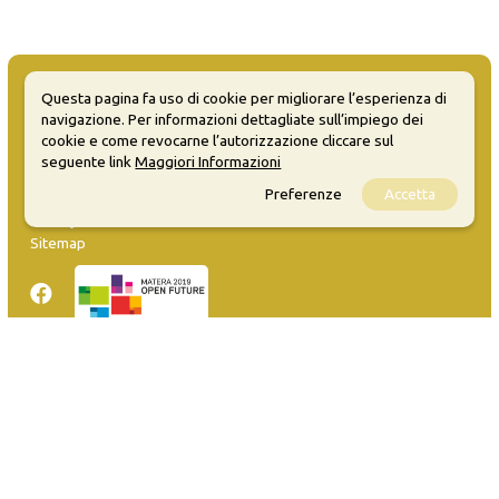
Questa pagina fa uso di cookie per migliorare l’esperienza di
navigazione. Per informazioni dettagliate sull’impiego dei
cookie e come revocarne l’autorizzazione cliccare sul
MATERA WELCOME EVENTS
seguente link
Maggiori Informazioni
Preferenze
Accetta
Opendata
Privacy
Sitemap
Inserisci evento
Guida
FAQ
info@materaevents.it