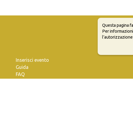
Questa pagina fa
Per informazioni
l’autorizzazione
Inserisci evento
Guida
FAQ
info@materaevents.it
e permette di distribuire, modificare, creare opere derivate dall'origin
vi distribuire i tuoi contributi con la stessa licenza del materiale originari
dazione Matera-Basilicata 2019 in OpenData. Per inserire i tuoi eventi
c