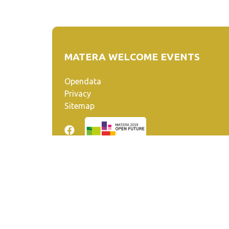
MATERA WELCOME EVENTS
Opendata
Privacy
Sitemap
Quanto realizzato è sottoposto a licenza CC-BY-SA ch
venga riconosciuta la paternità dell'opera all'autore.
Se remixi, trasformi il materiale o ti basi su di esso, de
Matera-Basilicata Events è una piattaforma della Fon