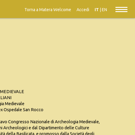
Torna a Matera Welcome
Accedi
IT
|
EN
 MEDIEVALE
LIANI
gia Medievale
o ex Ospedale San Rocco
ottavo Congresso Nazionale di Archeologia Medievale,
i Archeologici e dal Dipartimento delle Culture
tà della Basilicata, e promosso dalla Società degli