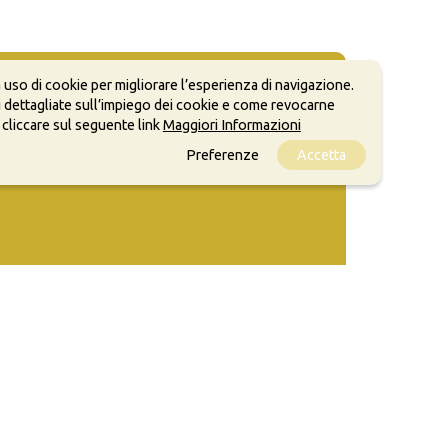
 uso di cookie per migliorare l’esperienza di navigazione.
 dettagliate sull’impiego dei cookie e come revocarne
 cliccare sul seguente link
Maggiori Informazioni
Preferenze
Accetta
ale, anche a scopi commerciali, a condizione che
o.
licca qui
. Per assistenza scrivi a