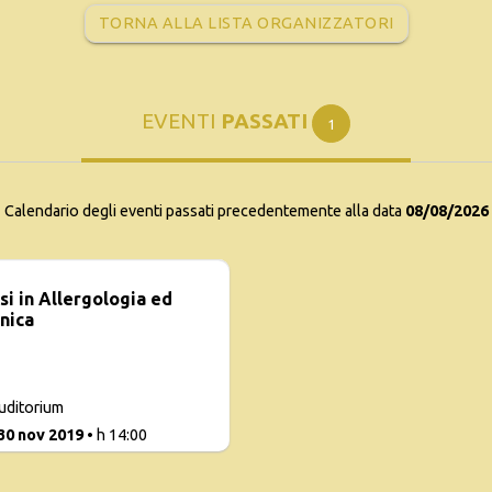
TORNA ALLA LISTA ORGANIZZATORI
EVENTI
PASSATI
1
Calendario degli eventi passati precedentemente alla data
08/08/2026
i in Allergologia ed
nica
uditorium
 30 nov 2019
• h 14:00