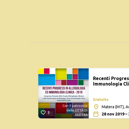
Recenti Progress
Immunologia Cli
Gratuito
Con il patrocinio
Matera (MT), A
della CITTÀ DI
3
28 nov 2019 –
MATERA