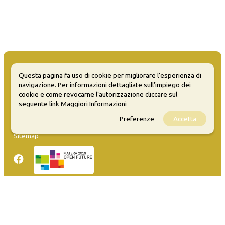
Questa pagina fa uso di cookie per migliorare l’esperienza di
navigazione. Per informazioni dettagliate sull’impiego dei
cookie e come revocarne l’autorizzazione cliccare sul
MATERA WELCOME EVENTS
seguente link
Maggiori Informazioni
Opendata
Preferenze
Accetta
Privacy
Sitemap
Inserisci evento
Guida
FAQ