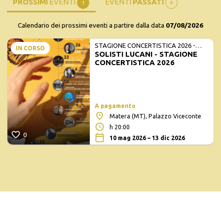
PROSSIMI
EVENTI
EVENTI
PASSATI
1
4
Calendario dei prossimi eventi a partire dalla data
07/08/2026
STAGIONE CONCERTISTICA 2026 -
IN CORSO
SOLISTI LUCANI - STAGIONE
MATE E SOLISTI LUCANI
CONCERTISTICA 2026
A pagamento
Matera (MT), Palazzo Viceconte
h 20:00
0
10 mag 2026 – 13 dic 2026