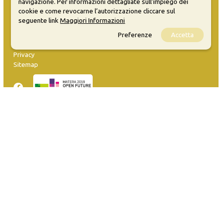
navigazione. Per informazioni dettagliate sull’impiego dei
cookie e come revocarne l’autorizzazione cliccare sul
seguente link
Maggiori Informazioni
MATERA WELCOME EVENTS
Preferenze
Accetta
Opendata
Privacy
Sitemap
Inserisci evento
Guida
FAQ
info@materaevents.it
Quanto realizzato è sottoposto a licenza CC-BY-SA che permette di
distribuire, modificare, creare opere derivate dall'originale, anche a
scopi commerciali, a condizione che venga riconosciuta la paternità