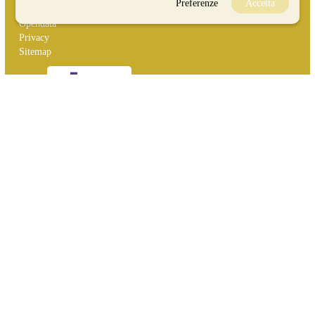
Preferenze
Accetta
Opendata
Privacy
Sitemap
Inserisci evento
Guida
FAQ
info@materaevents.it
Quanto realizzato è sottoposto a licenza CC-BY-SA che permette di
distribuire, modificare, creare opere derivate dall'originale, anche a scopi
commerciali, a condizione che venga riconosciuta la paternità dell'opera
all'autore.
Se remixi, trasformi il materiale o ti basi su di esso, devi distribuire i tuoi
contributi con la stessa licenza del materiale originario.