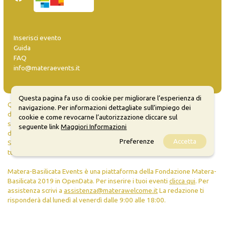
Inserisci evento
Guida
FAQ
info@materaevents.it
Questa pagina fa uso di cookie per migliorare l’esperienza di
Quanto realizzato è sottoposto a licenza CC-BY-SA che permette di
navigazione. Per informazioni dettagliate sull’impiego dei
distribuire, modificare, creare opere derivate dall'originale, anche a
cookie e come revocarne l’autorizzazione cliccare sul
scopi commerciali, a condizione che venga riconosciuta la paternità
seguente link
Maggiori Informazioni
dell'opera all'autore.
Preferenze
Accetta
Se remixi, trasformi il materiale o ti basi su di esso, devi distribuire i
tuoi contributi con la stessa licenza del materiale originario.
Matera-Basilicata Events è una piattaforma della Fondazione Matera-
Basilicata 2019 in OpenData. Per inserire i tuoi eventi
clicca qui
. Per
assistenza scrivi a
assistenza@materawelcome.it
La redazione ti
risponderà dal lunedì al venerdì dalle 9:00 alle 18:00.