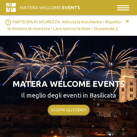
MATERA WELCOME
EVENTS
+
error_outline
PARTECIPA IN SICUREZZA: Indossa la mascherina • Rispetta
la distanza di sicurezza • Lava spesso le mani • Sii puntuale ;)
MATERA WELCOME EVENTS
Il meglio degli eventi in Basilicata
SCOPRI GLI EVENTI