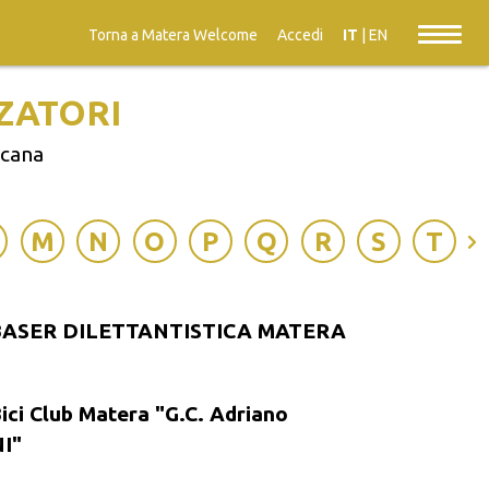
Torna a Matera Welcome
Accedi
IT
|
EN
ZATORI
ucana
M
N
O
P
Q
R
S
T
 BASER DILETTANTISTICA MATERA
ici Club Matera "G.C. Adriano
I"