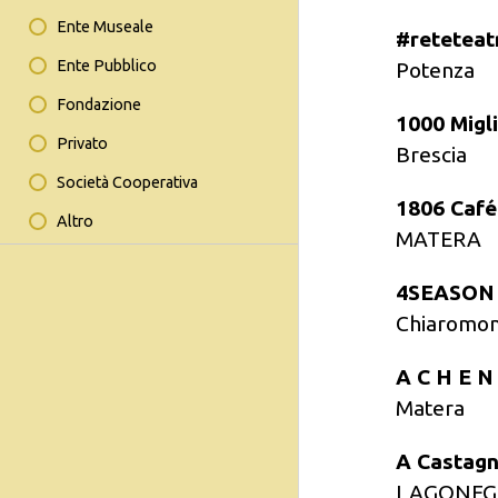
Ente Museale
#reteteat
Ente Pubblico
Potenza
Fondazione
1000 Migl
Privato
Brescia
Società Cooperativa
1806 Café
Altro
MATERA
4SEASON
Chiaromo
Matera
A Castagna
LAGONE