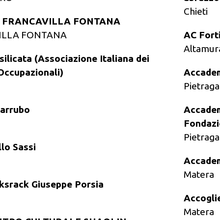
Chieti
S. FRANCAVILLA FONTANA
ILLA FONTANA
AC Fort
Altamur
silicata (Associazione Italiana dei
 Occupazionali)
Accadem
Pietraga
Carrubo
Accadem
Fondazi
Pietraga
llo Sassi
Accadem
Matera
sksrack Giuseppe Porsia
Accogli
Matera