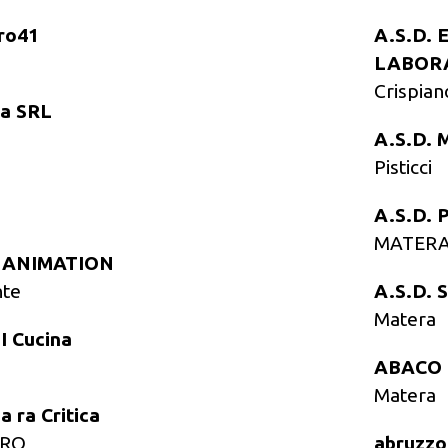
ro41
A.S.D.
LABOR
Crispian
ia SRL
A.S.D.
Pisticci
A.S.D.
MATER
 ANIMATION
nte
A.S.D. 
Matera
A C H E N I Cucina
ABACO -
Matera
 ra Critica
GRO
abruzzo