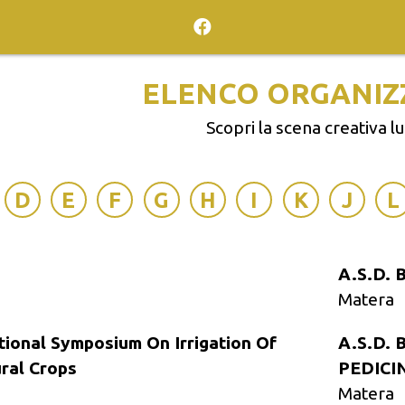
ELENCO ORGANIZ
Scopri la scena creativa l
D
E
F
G
H
I
K
J
L
A.S.D.
Matera
ational Symposium On Irrigation Of
A.S.D. B
ural Crops
PEDICIN
Matera