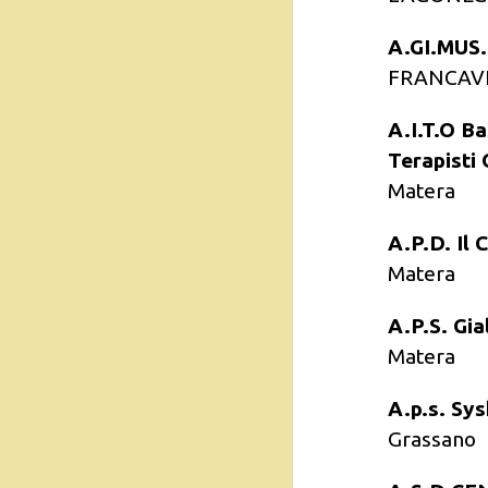
A.GI.MU
FRANCAV
A.I.T.O Ba
Terapisti
Matera
A.P.D. Il 
Matera
A.P.S. Gia
Matera
A.p.s. Sy
Grassano