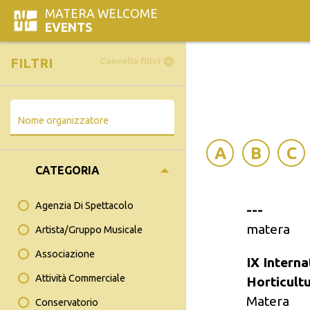
MATERA WELCOME
EVENTS
FILTRI
remove_circle
Cancella filtri
Nome organizzatore
A
B
C
arrow_drop_down
CATEGORIA
Agenzia Di Spettacolo
---
matera
Artista/gruppo Musicale
Associazione
IX Intern
Attività Commerciale
Horticult
Matera
Conservatorio