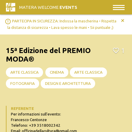
MATERA WELCOME
EVENTS
+
error_outline
PARTECIPA IN SICUREZZA: Indossa la mascherina • Rispetta
la distanza di sicurezza • Lava spesso le mani • Sii puntuale ;)
15ª Edizione del PREMIO
1
MODA®
ARTE CLASSICA
CINEMA
ARTE CLASSICA
FOTOGRAFIA
DESIGN E ARCHITETTURA
REFERENTE
Per informazioni sull'evento:
Francesco Centonze
Telefono: +39 3518002342
Email: officinadellacultura@gmail.com