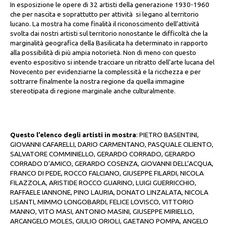
In esposizione le opere di 32 artisti della generazione 1930-1960
che per nascita e soprattutto per attività si legano al territorio
lucano. La mostra ha come finalità il riconoscimento dell’attività
svolta dai nostri artisti sul territorio nonostante le difficoltà che la
marginalità geografica della Basilicata ha determinato in rapporto
alla possibilità di più ampia notorietà. Non di meno con questo
evento espositivo si intende tracciare un ritratto dell’arte lucana del
Novecento per evidenziarne la complessità e la ricchezza e per
sottrarre finalmente la nostra regione da quella immagine
stereotipata di regione marginale anche culturalmente.
Questo l’elenco degli artisti in mostra
: PIETRO BASENTINI,
GIOVANNI CAFARELLI, DARIO CARMENTANO, PASQUALE CILIENTO,
SALVATORE COMMINIELLO, GERARDO CORRADO, GERARDO
CORRADO D’AMICO, GERARDO COSENZA, GIOVANNI DELL’ACQUA,
FRANCO DI PEDE, ROCCO FALCIANO, GIUSEPPE FILARDI, NICOLA
FILAZZOLA, ARISTIDE ROCCO GUARINO, LUIGI GUERRICCHIO,
RAFFAELE IANNONE, PINO LAURIA, DONATO LINZALATA, NICOLA
LISANTI, MIMMO LONGOBARDI, FELICE LOVISCO, VITTORIO
MANNO, VITO MASI, ANTONIO MASINI, GIUSEPPE MIRIELLO,
ARCANGELO MOLES, GIULIO ORIOLI, GAETANO POMPA, ANGELO