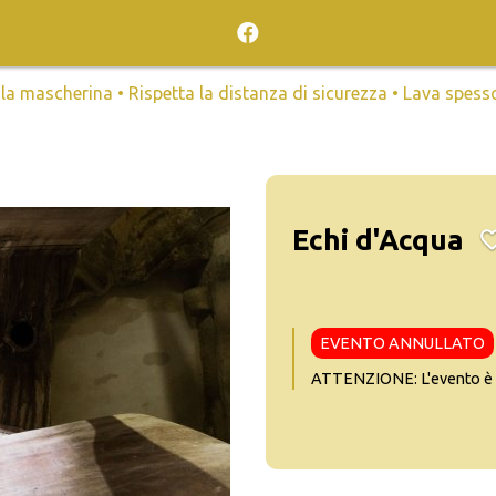
mascherina • Rispetta la distanza di sicurezza • Lava spesso l
Echi d'Acqua
EVENTO ANNULLATO
ATTENZIONE: L'evento è s