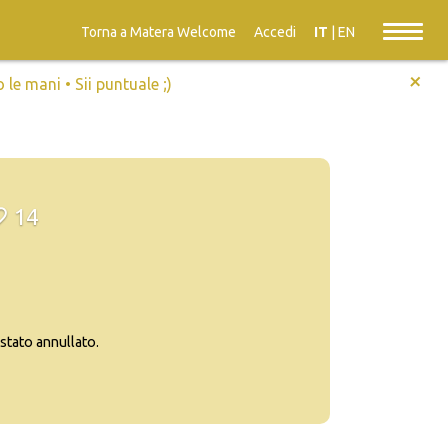
Torna a Matera Welcome
Accedi
IT
|
EN
+
e mani • Sii puntuale ;)
14
tato annullato.