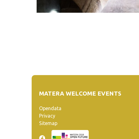
MATERA WELCOME EVENTS
Opendata
Privacy
Sitemap