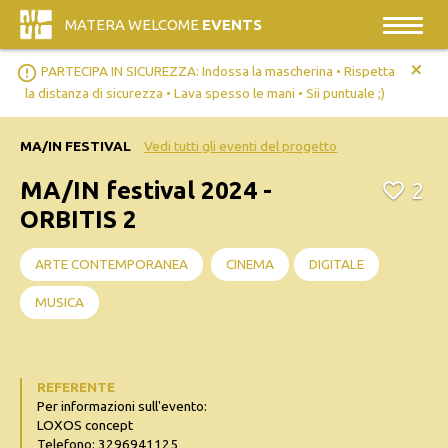
MATERA WELCOME
EVENTS
+
error_outline
PARTECIPA IN SICUREZZA: Indossa la mascherina • Rispetta
la distanza di sicurezza • Lava spesso le mani • Sii puntuale ;)
MA/IN FESTIVAL
Vedi tutti gli eventi del progetto
MA/IN festival 2024 -
2
ORBITIS 2
ARTE CONTEMPORANEA
CINEMA
DIGITALE
MUSICA
REFERENTE
Per informazioni sull'evento:
LOXOS concept
Telefono: 3296941125