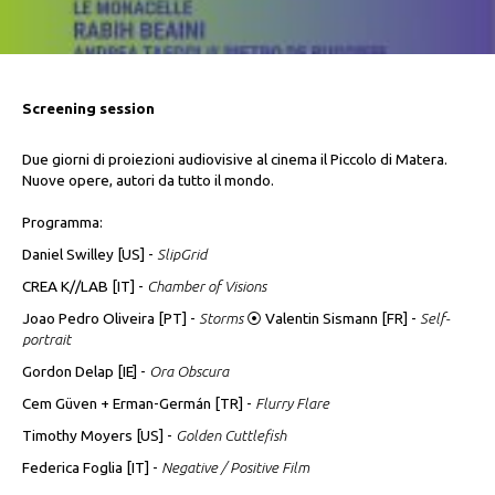
Screening session
Due giorni di proiezioni audiovisive al cinema il Piccolo di Matera.
Nuove opere, autori da tutto il mondo.
Programma:
Daniel Swilley [US] -
SlipGrid
CREA K//LAB [IT] -
Chamber of Visions
Joao Pedro Oliveira [PT] -
Storms
⦿ Valentin Sismann [FR] -
Self-
portrait
Gordon Delap [IE] -
Ora Obscura
Cem Güven + Erman-Germán [TR] -
Flurry Flare
Timothy Moyers [US] -
Golden Cuttlefish
Federica Foglia [IT] -
Negative / Positive Film