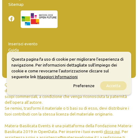
Sitemap
Inserisci evento
Guida
FAQ
Questa pagina fa uso di cookie per migliorare l’esperienza di
info@materaevents.it
navigazione. Per informazioni dettagliate sull’impiego dei
cookie e come revocarne l’autorizzazione cliccare sul
seguente link
Maggiori Informazioni
Quanto realizzato è sottoposto a licenza CC-BY-SA che permette di
Preferenze
Accetta
distribuire, modificare, creare opere derivate dall'originale, anche a
scopi commerciali, a condizione che venga riconosciuta la paternità
dell'opera all'autore.
Se remixi, trasformi il materiale o ti basi su di esso, devi distribuire i
tuoi contributi con la stessa licenza del materiale originario.
Matera-Basilicata Events è una piattaforma della Fondazione Matera-
Basilicata 2019 in OpenData. Per inserire i tuoi eventi
clicca qui
. Per
assistenza scrivi a
assistenza@materawelcome.it
La redazione ti