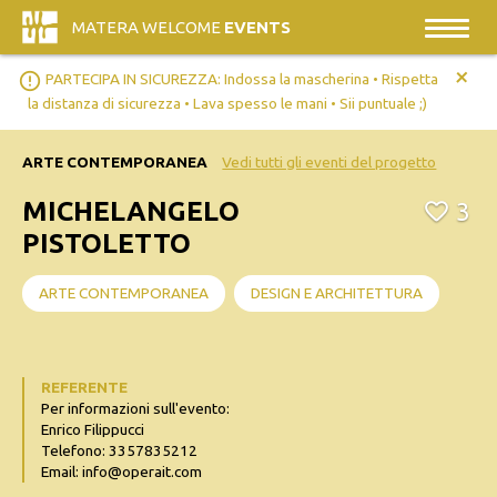
MATERA WELCOME
EVENTS
+
error_outline
PARTECIPA IN SICUREZZA: Indossa la mascherina • Rispetta
la distanza di sicurezza • Lava spesso le mani • Sii puntuale ;)
ARTE CONTEMPORANEA
Vedi tutti gli eventi del progetto
MICHELANGELO
3
PISTOLETTO
ARTE CONTEMPORANEA
DESIGN E ARCHITETTURA
REFERENTE
Per informazioni sull'evento:
Enrico Filippucci
Telefono: 3357835212
Email: info@operait.com