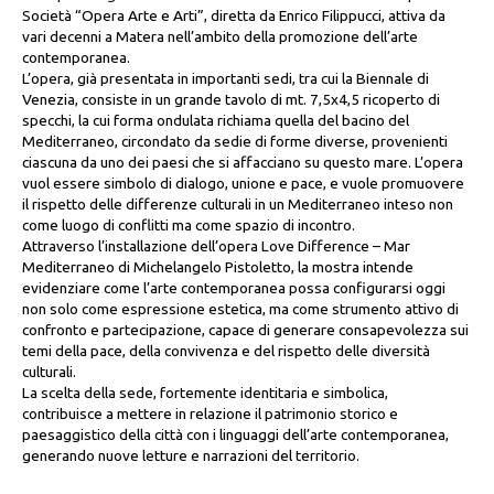
Società “Opera Arte e Arti”, diretta da Enrico Filippucci, attiva da
vari decenni a Matera nell’ambito della promozione dell’arte
contemporanea.
L’opera, già presentata in importanti sedi, tra cui la Biennale di
Venezia, consiste in un grande tavolo di mt. 7,5x4,5 ricoperto di
specchi, la cui forma ondulata richiama quella del bacino del
Mediterraneo, circondato da sedie di forme diverse, provenienti
ciascuna da uno dei paesi che si affacciano su questo mare. L’opera
vuol essere simbolo di dialogo, unione e pace, e vuole promuovere
il rispetto delle differenze culturali in un Mediterraneo inteso non
come luogo di conflitti ma come spazio di incontro.
Attraverso l’installazione dell’opera Love Difference – Mar
Mediterraneo di Michelangelo Pistoletto, la mostra intende
evidenziare come l’arte contemporanea possa configurarsi oggi
non solo come espressione estetica, ma come strumento attivo di
confronto e partecipazione, capace di generare consapevolezza sui
temi della pace, della convivenza e del rispetto delle diversità
culturali.
La scelta della sede, fortemente identitaria e simbolica,
contribuisce a mettere in relazione il patrimonio storico e
paesaggistico della città con i linguaggi dell’arte contemporanea,
generando nuove letture e narrazioni del territorio.