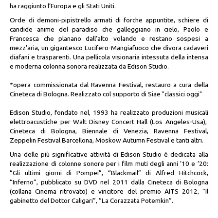
ha raggiunto l’Europa e gli Stati Uniti.
Orde di demoni-pipistrello armati di forche appuntite, schiere di
candide anime del paradiso che galleggiano in cielo, Paolo e
Francesca che planano dall’alto volando e restano sospesi a
mezz’aria, un gigantesco Lucifero-Mangiafuoco che divora cadaveri
diafani e trasparenti. Una pellicola visionaria intessuta della intensa
e moderna colonna sonora realizzata da Edison Studio.
*opera commissionata dal Ravenna Festival, restauro a cura della
Cineteca di Bologna. Realizzato col supporto di Siae "classici oggi"
Edison Studio, fondato nel, 1993 ha realizzato produzioni musicali
elettroacustiche per Walt Disney Concert Hall (Los Angeles-Usa),
Cineteca di Bologna, Biennale di Venezia, Ravenna Festival,
Zeppelin Festival Barcellona, Moskow Autumn Festival e tanti altri.
Una delle più significative attività di Edison Studio è dedicata alla
realizzazione di colonne sonore per i film muti degli anni ’10 e ’20:
“Gli ultimi giorni di Pompei”, “Blackmail” di Alfred Hitchcock,
“Inferno”, pubblicato su DVD nel 2011 dalla Cineteca di Bologna
(collana Cinema ritrovato) e vincitore del premio AITS 2012, “Il
gabinetto del Dottor Caligari”, “La Corazzata Potemkin”.