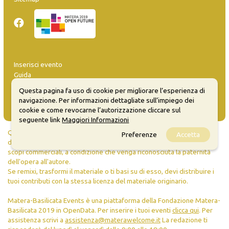
Inserisci evento
Guida
FAQ
Questa pagina fa uso di cookie per migliorare l’esperienza di
info@materaevents.it
navigazione. Per informazioni dettagliate sull’impiego dei
cookie e come revocarne l’autorizzazione cliccare sul
seguente link
Maggiori Informazioni
Quanto realizzato è sottoposto a licenza CC-BY-SA che permette di
Preferenze
Accetta
distribuire, modificare, creare opere derivate dall'originale, anche a
scopi commerciali, a condizione che venga riconosciuta la paternità
dell'opera all'autore.
Se remixi, trasformi il materiale o ti basi su di esso, devi distribuire i
tuoi contributi con la stessa licenza del materiale originario.
Matera-Basilicata Events è una piattaforma della Fondazione Matera-
Basilicata 2019 in OpenData. Per inserire i tuoi eventi
clicca qui
. Per
assistenza scrivi a
assistenza@materawelcome.it
La redazione ti