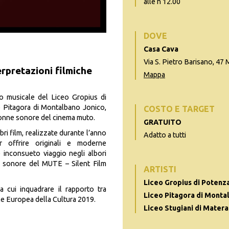
alle h 12.00
DOVE
Casa Cava
Via S. Pietro Barisano, 47
rpretazioni filmiche
Mappa
zzo musicale del Liceo Gropius di
to Pitagora di Montalbano Jonico,
COSTO E TARGET
olonne sonore del cinema muto.
GRATUITO
i film, realizzate durante l’anno
Adatto a tutti
r offrire originali e moderne
e inconsueto viaggio negli albori
oni sonore del MUTE – Silent Film
ARTISTI
Liceo Gropius di Potenz
 cui inquadrare il rapporto tra
Liceo Pitagora di Monta
le Europea della Cultura 2019.
Liceo Stugiani di Matera