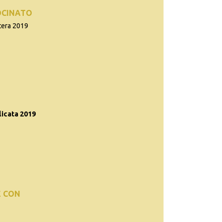
OCINATO
tera 2019
icata 2019
E CON