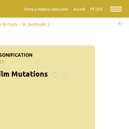
Torna a Matera Welcome
Accedi
IT
|
EN
+
e mani • Sii puntuale ;)
 SONIFICATION
tto
Film Mutations
15