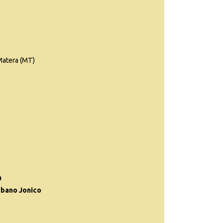
 Matera (MT)
a
lbano Jonico