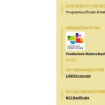
SOSTENUTO / PATR
Programma ufficiale di Ma
ORGANIZZATO DA
Fondazione Matera Basil
Profilo
CO-ORGANIZZATORI
LOXOSconcept
IN COLLABORAZION
BCC Basilicata