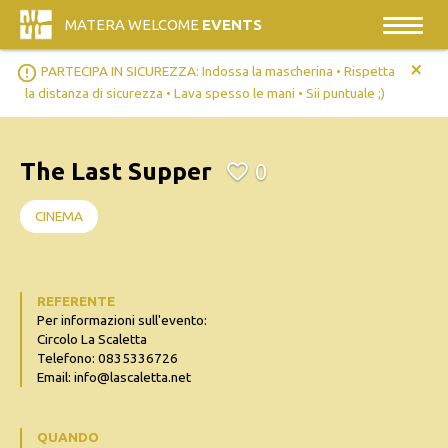
MATERA WELCOME
EVENTS
+
error_outline
PARTECIPA IN SICUREZZA: Indossa la mascherina • Rispetta
la distanza di sicurezza • Lava spesso le mani • Sii puntuale ;)
The Last Supper
0
CINEMA
REFERENTE
Per informazioni sull'evento:
Circolo La Scaletta
Telefono: 0835336726
Email: info@lascaletta.net
QUANDO