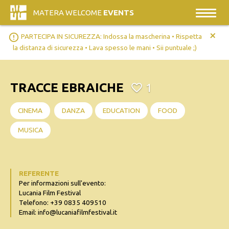
MATERA WELCOME
EVENTS
+
error_outline
PARTECIPA IN SICUREZZA: Indossa la mascherina • Rispetta
la distanza di sicurezza • Lava spesso le mani • Sii puntuale ;)
TRACCE EBRAICHE
1
CINEMA
DANZA
EDUCATION
FOOD
MUSICA
REFERENTE
Per informazioni sull'evento:
Lucania Film Festival
Telefono: +39 0835 409510
Email: info@lucaniafilmfestival.it