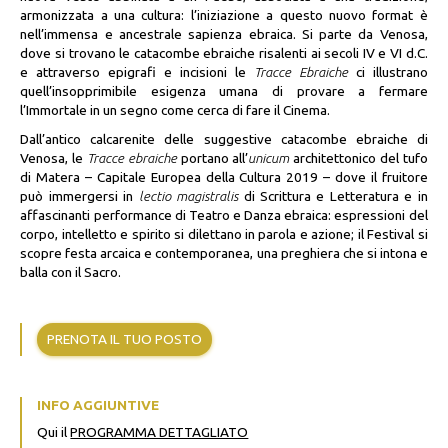
armonizzata a una cultura: l’iniziazione a questo nuovo format è
nell’immensa e ancestrale sapienza ebraica.
Si parte da Venosa,
dove si trovano le catacombe ebraiche risalenti ai secoli IV e VI d.C.
e attraverso epigrafi e incisioni le
Tracce Ebraiche
ci illustrano
quell’insopprimibile esigenza umana di provare a fermare
l’Immortale in un segno come cerca di fare il Cinema.
Dall’antico calcarenite delle suggestive catacombe ebraiche di
Venosa, le
Tracce ebraiche
portano all’
unicum
architettonico del tufo
di Matera – Capitale Europea della Cultura 2019 – dove il fruitore
può immergersi in
lectio magistralis
di Scrittura e Letteratura e in
affascinanti performance di Teatro e Danza ebraica: espressioni del
corpo, intelletto e spirito si dilettano in parola e azione; il Festival si
scopre festa arcaica e contemporanea, una preghiera che si intona e
balla con il Sacro.
PRENOTA IL TUO POSTO
INFO AGGIUNTIVE
Qui il
PROGRAMMA DETTAGLIATO