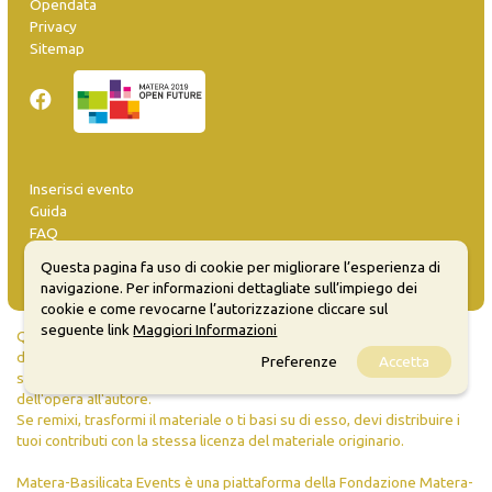
Opendata
Privacy
Sitemap
Inserisci evento
Guida
FAQ
info@materaevents.it
Questa pagina fa uso di cookie per migliorare l’esperienza di
navigazione. Per informazioni dettagliate sull’impiego dei
cookie e come revocarne l’autorizzazione cliccare sul
seguente link
Maggiori Informazioni
Quanto realizzato è sottoposto a licenza CC-BY-SA che permette di
distribuire, modificare, creare opere derivate dall'originale, anche a
Preferenze
Accetta
scopi commerciali, a condizione che venga riconosciuta la paternità
dell'opera all'autore.
Se remixi, trasformi il materiale o ti basi su di esso, devi distribuire i
tuoi contributi con la stessa licenza del materiale originario.
Matera-Basilicata Events è una piattaforma della Fondazione Matera-