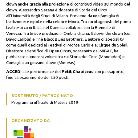
clown anche grazia alla proiezione di contributi video sul mondo del
clown. Alessandro Serena è docente di Storia del Circo
all'Università degli Studi di Milano. Proviene da una famiglia di
tradizione: è nipote della celebre Moira. Tra i protagonisti del primo
teatro-circo in Italia, nel Duemila collabora con la Biennale di
Venezia. Tra le sue produzioni,
Ombra di luna
,
Il clown dei clown
(con
David Larible) e
The Black Blues Brothers
. È autore di speciali tv
come quelli dedicati al Festival di Monte Carlo e al Cirque du Soleil.
Direttore scientifico di Open Circus, sostenuto dal MIBAC, ha
pubblicato numerosi volumi tra cui
Storia del Circo
(Mondadori) e
Consigli a un giovane clown
(Mimesis)
ACCEDI
alle performance del
Petit Chapiteau
con passaporto,
fino all'esaurimento dei 250 posti.
SOSTENUTO / PATROCINATO
Programma ufficiale di Matera 2019
ORGANIZZATO DA