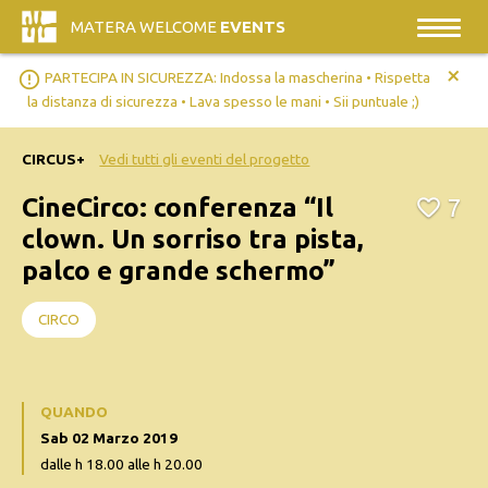
MATERA WELCOME
EVENTS
+
error_outline
PARTECIPA IN SICUREZZA: Indossa la mascherina • Rispetta
la distanza di sicurezza • Lava spesso le mani • Sii puntuale ;)
CIRCUS+
Vedi tutti gli eventi del progetto
CineCirco: conferenza “Il
7
clown. Un sorriso tra pista,
palco e grande schermo”
CIRCO
QUANDO
Sab 02 Marzo 2019
dalle h 18.00 alle h 20.00