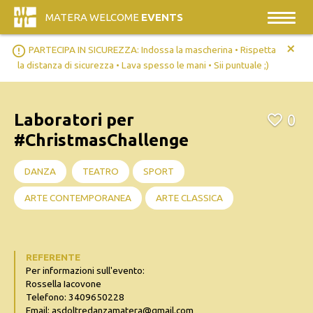
MATERA WELCOME
EVENTS
+
error_outline
PARTECIPA IN SICUREZZA: Indossa la mascherina • Rispetta
la distanza di sicurezza • Lava spesso le mani • Sii puntuale ;)
Laboratori per
0
#ChristmasChallenge
DANZA
TEATRO
SPORT
ARTE CONTEMPORANEA
ARTE CLASSICA
REFERENTE
Per informazioni sull'evento:
Rossella Iacovone
Telefono: 3409650228
Email: asdoltredanzamatera@gmail.com