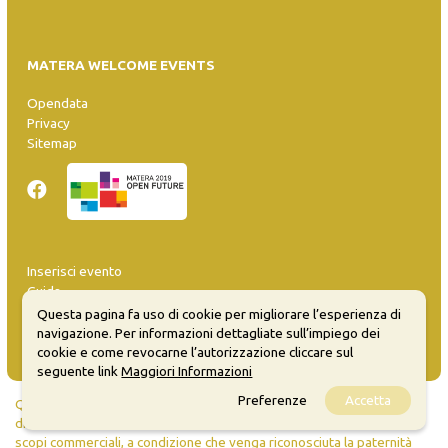
MATERA WELCOME EVENTS
Opendata
Privacy
Sitemap
Inserisci evento
Guida
FAQ
Questa pagina fa uso di cookie per migliorare l’esperienza di
info@materaevents.it
navigazione. Per informazioni dettagliate sull’impiego dei
cookie e come revocarne l’autorizzazione cliccare sul
seguente link
Maggiori Informazioni
Preferenze
Accetta
Quanto realizzato è sottoposto a licenza CC-BY-SA che permette di
distribuire, modificare, creare opere derivate dall'originale, anche a
scopi commerciali, a condizione che venga riconosciuta la paternità