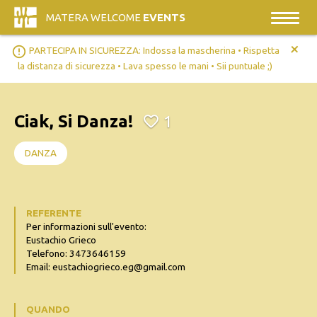
MATERA WELCOME
EVENTS
+
error_outline
PARTECIPA IN SICUREZZA: Indossa la mascherina • Rispetta
la distanza di sicurezza • Lava spesso le mani • Sii puntuale ;)
Ciak, Si Danza!
1
DANZA
REFERENTE
Per informazioni sull'evento:
Eustachio Grieco
Telefono: 3473646159
Email: eustachiogrieco.eg@gmail.com
QUANDO