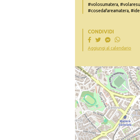
#volosumatera, #volaresui
#cosedafareamatera, #idee
CONDIVIDI
Aggiungi al calendario