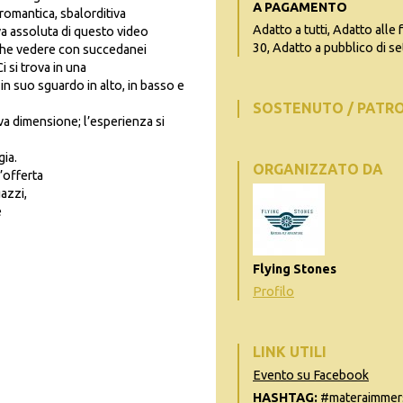
A PAGAMENTO
 romantica, sbalorditiva
Adatto a tutti, Adatto alle 
a assoluta di questo video
30, Adatto a pubblico di se
 che vedere con succedanei
 si trova in una
in suo sguardo in alto, in basso e
SOSTENUTO / PATR
va dimensione; l’esperienza si
gia.
ORGANIZZATO DA
’offerta
gazzi,
e
Flying Stones
Profilo
LINK UTILI
Evento su Facebook
HASHTAG:
#materaimmersi