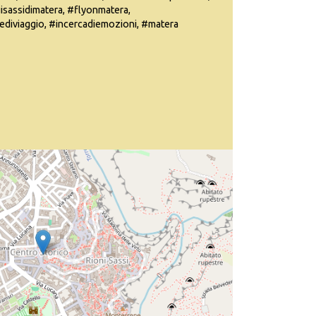
sassidimatera, #flyonmatera,
diviaggio, #incercadiemozioni, #matera