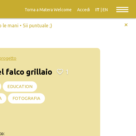
Torna a Matera Welcome
Accedi
IT
|
EN
+
e mani • Sii puntuale ;)
l progetto
l falco grillaio
1
EDUCATION
A
FOTOGRAFIA
to: