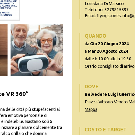
Loredana Di Marsico
Telefono: 3279815597
Email: flyingstones.info@
QUANDO
da
Gio 20 Giugno 2024
a
Mar 20 Agosto 2024
dalle h 10.00 alle h 19.30
Orario consigliato di arrivo
DOVE
ce VR 360°
Belvedere Luigi Guerric
Piazza Vittorio Veneto Ma
a delle città più stupefacenti al
Mappa
fera emotiva personale di
 e indelebile. Bastano soli 6
e iniziare a planare dolcemente tra
COSTO E TARGET
 falco grillaio che domina