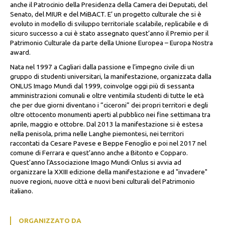
anche il Patrocinio della Presidenza della Camera dei Deputati, del
Senato, del MIUR e del MiBACT. E’ un progetto culturale che si è
evoluto in modello di sviluppo territoriale scalabile, replicabile e di
sicuro successo a cui è stato assegnato quest’anno il Premio per il
Patrimonio Culturale da parte della Unione Europea – Europa Nostra
award.
Nata nel 1997 a Cagliari dalla passione e l’impegno civile di un
gruppo di studenti universitari, la manifestazione, organizzata dalla
ONLUS Imago Mundi dal 1999, coinvolge oggi più di sessanta
amministrazioni comunali e oltre ventimila studenti di tutte le età
che per due giorni diventano i “ciceroni” dei propri territori e degli
oltre ottocento monumenti aperti al pubblico nei fine settimana tra
aprile, maggio e ottobre. Dal 2013 la manifestazione si è estesa
nella penisola, prima nelle Langhe piemontesi, nei territori
raccontati da Cesare Pavese e Beppe Fenoglio e poi nel 2017 nel
comune di Ferrara e quest’anno anche a Bitonto e Copparo.
Quest'anno l'Associazione Imago Mundi Onlus si avvia ad
organizzare la XXIII edizione della manifestazione e ad "invadere"
nuove regioni, nuove città e nuovi beni culturali del Patrimonio
italiano.
ORGANIZZATO DA