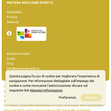
MATERA WELCOME EVENTS
Opendata
Privacy
Sitemap
Inserisci evento
Guida
FAQ
info@materaevents.it
Questa pagina fa uso di cookie per migliorare l’esperienza di
navigazione. Per informazioni dettagliate sull’impiego dei
cookie e come revocarne l’autorizzazione cliccare sul
Quanto realizzato è sottoposto a licenza CC-BY-SA che permette di
seguente link
Maggiori Informazioni
distribuire, modificare, creare opere derivate dall'originale, anche a
scopi commerciali, a condizione che venga riconosciuta la paternità
Preferenze
Accetta
dell'opera all'autore.
Se remixi, trasformi il materiale o ti basi su di esso, devi distribuire i
tuoi contributi con la stessa licenza del materiale originario.