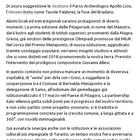
Di sicura suggestione le
locations
: il Parco Archeologico Apollo Licio,
l’
Heraion
(noto come Tavole Palatine), la foce del Bradano.
Alunni locali ed extraregionali saranno protagonisti di diversi
momenti. La prima edizione delle Pitagoriadi, in nome del Maestro,
darà lustro agli studenti di Istituti superiori, provenienti dalla Magna
Grecia, già vincitori delle prestigiose Olimpiadi promosse dal MIUR.
Nel corso del Premio Metaponto, di nuova istituzione, aggiudicato
tramite sondaggio popolare, verranno insigniti studiosi e attivisti
che si sono distinti nel 2018 promuovendo la nostra terra. Previsto
l’intervento del prodigioso compositore Giovanni Allevi.
In questo contesto non poteva mancare un momento di doverosa
ospitalità, di “xenìa” per dirla con i Greci, a suggellare la
cooperazione tra il Comune di Bernalda-Metaponto e la
delegazione di Samo, all’indomani del gemellaggio già
istituzionalizzato il 17 marzo nel Paese di Pitagora. La partnership
italo-ellenica getta solidi ponti per il progresso del nostro territorio,
e non solo; partito come progetto visionario, si è tradotta in
programmazione concreta per la crescita comune, a lunga gittata e a
360°, con risvolti inimmaginabili.
Già avviata la sinergia anche con le istituzioni e le associazioni
culturali più impegnate di Taranto, un tempo nostra fiera avversaria