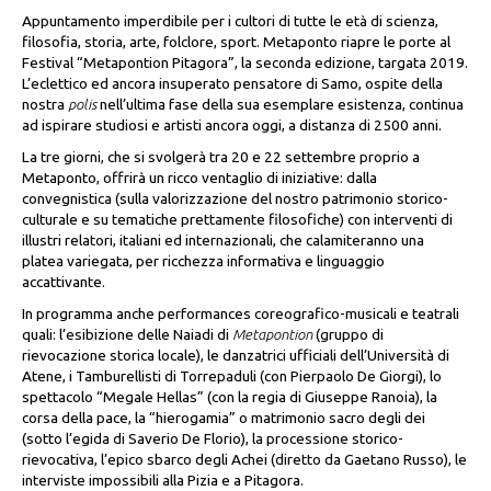
Appuntamento imperdibile per i cultori di tutte le età di scienza,
filosofia, storia, arte, folclore, sport. Metaponto riapre le porte al
Festival “Metapontion Pitagora”, la seconda edizione, targata 2019.
L’eclettico ed ancora insuperato pensatore di Samo, ospite della
nostra
polis
nell’ultima fase della sua esemplare esistenza, continua
ad ispirare studiosi e artisti ancora oggi, a distanza di 2500 anni.
La tre giorni, che si svolgerà tra 20 e 22 settembre proprio a
Metaponto, offrirà un ricco ventaglio di iniziative: dalla
convegnistica (sulla valorizzazione del nostro patrimonio storico-
culturale e su tematiche prettamente filosofiche) con interventi di
illustri relatori, italiani ed internazionali, che calamiteranno una
platea variegata, per ricchezza informativa e linguaggio
accattivante.
In programma anche performances coreografico-musicali e teatrali
quali: l’esibizione delle Naiadi di
Metapontion
(gruppo di
rievocazione storica locale), le danzatrici ufficiali dell’Università di
Atene, i Tamburellisti di Torrepaduli (con Pierpaolo De Giorgi), lo
spettacolo “Megale Hellas” (con la regia di Giuseppe Ranoia), la
corsa della pace, la “hierogamia” o matrimonio sacro degli dei
(sotto l’egida di Saverio De Florio), la processione storico-
rievocativa, l’epico sbarco degli Achei (diretto da Gaetano Russo), le
interviste impossibili alla Pizia e a Pitagora.