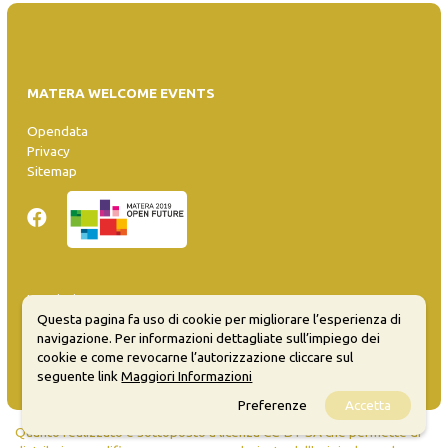
MATERA WELCOME EVENTS
Opendata
Privacy
Sitemap
Inserisci evento
Questa pagina fa uso di cookie per migliorare l’esperienza di
Guida
navigazione. Per informazioni dettagliate sull’impiego dei
FAQ
cookie e come revocarne l’autorizzazione cliccare sul
info@materaevents.it
seguente link
Maggiori Informazioni
Preferenze
Accetta
Quanto realizzato è sottoposto a licenza CC-BY-SA che permette di