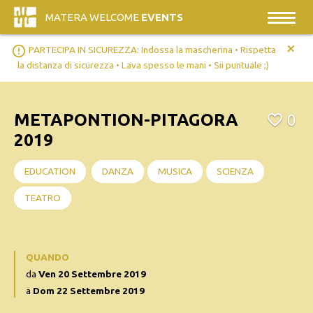
MATERA WELCOME
EVENTS
+
error_outline
PARTECIPA IN SICUREZZA: Indossa la mascherina • Rispetta
la distanza di sicurezza • Lava spesso le mani • Sii puntuale ;)
METAPONTION-PITAGORA
0
2019
EDUCATION
DANZA
MUSICA
SCIENZA
TEATRO
QUANDO
da
Ven 20 Settembre 2019
a
Dom 22 Settembre 2019