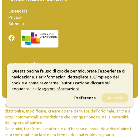
Opendata
Privacy
Sitemap
Inserisci evento
Guida
Questa pagina fa uso di cookie per migliorare l’esperienza di
FAQ
navigazione. Per informazioni dettagliate sull’impiego dei
info@materaevents.it
cookie e come revocarne l’autorizzazione cliccare sul
seguente link
Maggiori Informazioni
Preferenze
Accetta
Quanto realizzato è sottoposto a licenza CC-BY-SA che permette di
distribuire, modificare, creare opere derivate dall'originale, anche a
scopi commerciali, a condizione che venga riconosciuta la paternità
dell'opera all'autore.
Se remixi, trasformi il materiale o ti basi su di esso, devi distribuire i
tuoi contributi con la stessa licenza del materiale originario.