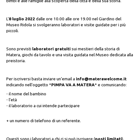
bimbi e alle famiglie alla scoperta della città e della sua storia.
L'
8 luglio 2022
dalle ore 10.00 alle ore 19.00 nel Giardino del
Museo Ridola si svolgeranno laboratori e visite guidate per i più
piccoli.
Sono previsti
laboratori gratuiti
sui mestieri della storia di
Matera, giochi da tavolo e una visita guidata nel Museo dedicata alla
preistoria.
Per iscriversi basta inviare un’email a
info@materawelcome.it
indicando nell’oggetto *
PIMPA VA A MATERA
* e comunicando:
- il nome del bambino
- l’età
- il laboratorio a cui intende partecipare
+ un numero di telefono di un referente.
Questi sono i laboratori a chi ci si può iscrivere (
posti limitati
).