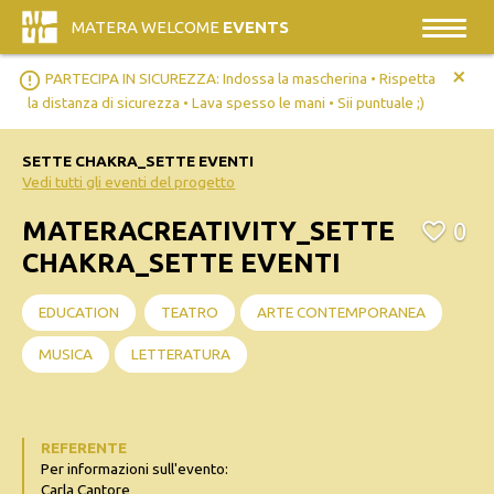
MATERA WELCOME
EVENTS
+
error_outline
PARTECIPA IN SICUREZZA: Indossa la mascherina • Rispetta
la distanza di sicurezza • Lava spesso le mani • Sii puntuale ;)
SETTE CHAKRA_SETTE EVENTI
Vedi tutti gli eventi del progetto
MATERACREATIVITY_SETTE
0
CHAKRA_SETTE EVENTI
EDUCATION
TEATRO
ARTE CONTEMPORANEA
MUSICA
LETTERATURA
REFERENTE
Per informazioni sull'evento:
Carla Cantore