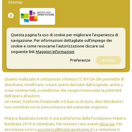
Sitemap
Questa pagina fa uso di cookie per migliorare l’esperienza di
Inserisci evento
navigazione. Per informazioni dettagliate sull’impiego dei
Guida
cookie e come revocarne l’autorizzazione cliccare sul
FAQ
seguente link
Maggiori Informazioni
info@materaevents.it
Preferenze
Accetta
Quanto realizzato è sottoposto a licenza CC-BY-SA che permette di
distribuire, modificare, creare opere derivate dall'originale, anche a
scopi commerciali, a condizione che venga riconosciuta la paternità
dell'opera all'autore.
Se remixi, trasformi il materiale o ti basi su di esso, devi distribuire i
tuoi contributi con la stessa licenza del materiale originario.
Matera-Basilicata Events è una piattaforma della Fondazione Matera-
Basilicata 2019 in OpenData. Per inserire i tuoi eventi
clicca qui
. Per
assistenza scrivi a
assistenza@materawelcome.it
La redazione ti