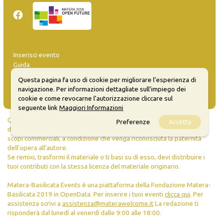
Inserisci evento
Guida
FAQ
Questa pagina fa uso di cookie per migliorare l’esperienza di
info@materaevents.it
navigazione. Per informazioni dettagliate sull’impiego dei
cookie e come revocarne l’autorizzazione cliccare sul
seguente link
Maggiori Informazioni
Quanto realizzato è sottoposto a licenza CC-BY-SA che permette di
Preferenze
Accetta
distribuire, modificare, creare opere derivate dall'originale, anche a
scopi commerciali, a condizione che venga riconosciuta la paternità
dell'opera all'autore.
Se remixi, trasformi il materiale o ti basi su di esso, devi distribuire i
tuoi contributi con la stessa licenza del materiale originario.
Matera-Basilicata Events è una piattaforma della Fondazione Matera-
Basilicata 2019 in OpenData. Per inserire i tuoi eventi
clicca qui
. Per
assistenza scrivi a
assistenza@materawelcome.it
La redazione ti
risponderà dal lunedì al venerdì dalle 9:00 alle 18:00.