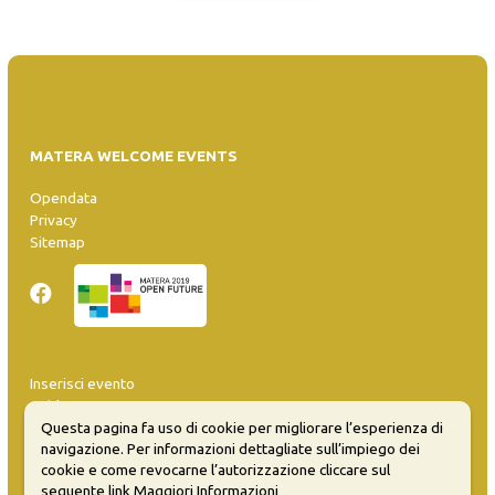
MATERA WELCOME EVENTS
Opendata
Privacy
Sitemap
Inserisci evento
Guida
Questa pagina fa uso di cookie per migliorare l’esperienza di
FAQ
navigazione. Per informazioni dettagliate sull’impiego dei
info@materaevents.it
cookie e come revocarne l’autorizzazione cliccare sul
seguente link
Maggiori Informazioni