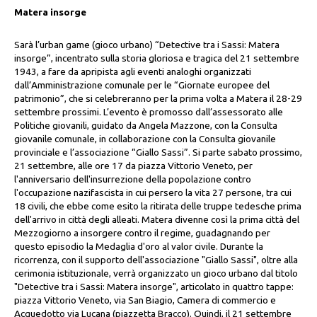
Matera insorge
Sarà l’urban game (gioco urbano) “Detective tra i Sassi: Matera
insorge”, incentrato sulla storia gloriosa e tragica del 21 settembre
1943, a fare da apripista agli eventi analoghi organizzati
dall’Amministrazione comunale per le “Giornate europee del
patrimonio”, che si celebreranno per la prima volta a Matera il 28-29
settembre prossimi. L’evento è promosso dall’assessorato alle
Politiche giovanili, guidato da Angela Mazzone, con la Consulta
giovanile comunale, in collaborazione con la Consulta giovanile
provinciale e l’associazione “Giallo Sassi”. Si parte sabato prossimo,
21 settembre, alle ore 17 da piazza Vittorio Veneto, per
l'anniversario dell'insurrezione della popolazione contro
l'occupazione nazifascista in cui persero la vita 27 persone, tra cui
18 civili, che ebbe come esito la ritirata delle truppe tedesche prima
dell'arrivo in città degli alleati. Matera divenne così la prima città del
Mezzogiorno a insorgere contro il regime, guadagnando per
questo episodio la Medaglia d'oro al valor civile. Durante la
ricorrenza, con il supporto dell'associazione "Giallo Sassi", oltre alla
cerimonia istituzionale, verrà organizzato un gioco urbano dal titolo
"Detective tra i Sassi: Matera insorge", articolato in quattro tappe:
piazza Vittorio Veneto, via San Biagio, Camera di commercio e
Acquedotto via Lucana (piazzetta Bracco). Quindi, il 21 settembre