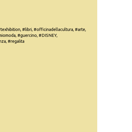
hibition, #libri, #officinadellacultura, #arte,
emiomoda, #guercino, #DISNEY,
a, #regalita