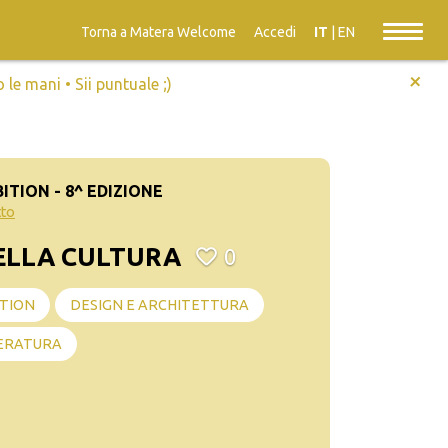
Torna a Matera Welcome
Accedi
IT
|
EN
+
e mani • Sii puntuale ;)
TION - 8^ EDIZIONE
tto
ELLA CULTURA
0
TION
DESIGN E ARCHITETTURA
ERATURA