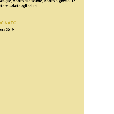
famiglie, Adatto alle scuole, Adatto ai giovani 16 -
ttore, Adatto agli adulti
OCINATO
tera 2019