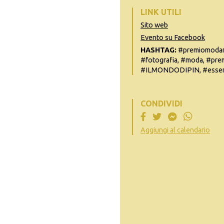
LINK UTILI
Sito web
Evento su Facebook
HASHTAG:
#premiomodartex
#fotografia, #moda, #pr
#ILMONDODIPIN, #essenz
CONDIVIDI
Aggiungi al calendario