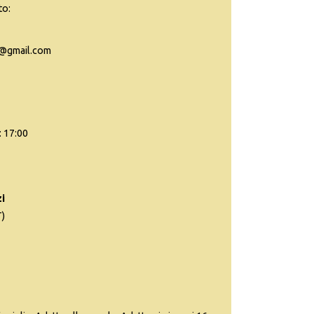
to:
ra@gmail.com
: 17:00
i
)