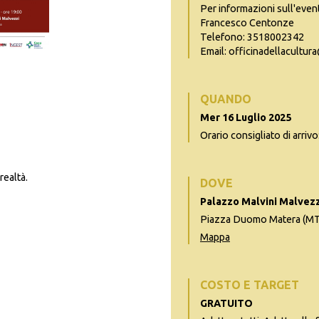
Per informazioni sull'even
Francesco Centonze
Telefono: 3518002342
Email: officinadellacultu
QUANDO
Mer 16 Luglio 2025
Orario consigliato di arrivo
realtà.
DOVE
Palazzo Malvini Malvezz
Piazza Duomo Matera (MT
Mappa
COSTO E TARGET
GRATUITO