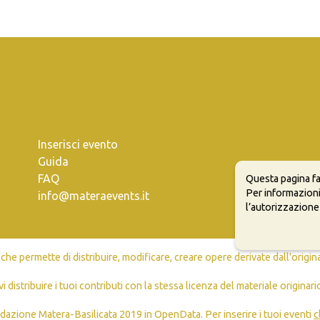
Inserisci evento
Guida
FAQ
Questa pagina fa
Per informazioni
info@materaevents.it
l’autorizzazione
e permette di distribuire, modificare, creare opere derivate dall'origin
vi distribuire i tuoi contributi con la stessa licenza del materiale originari
dazione Matera-Basilicata 2019 in OpenData. Per inserire i tuoi eventi
c