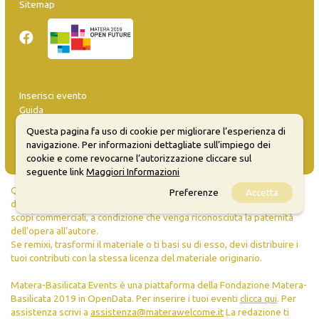
Sitemap
Inserisci evento
Guida
FAQ
Questa pagina fa uso di cookie per migliorare l’esperienza di
info@materaevents.it
navigazione. Per informazioni dettagliate sull’impiego dei
cookie e come revocarne l’autorizzazione cliccare sul
seguente link
Maggiori Informazioni
Quanto realizzato è sottoposto a licenza CC-BY-SA che permette di
Preferenze
Accetta
distribuire, modificare, creare opere derivate dall'originale, anche a
scopi commerciali, a condizione che venga riconosciuta la paternità
dell'opera all'autore.
Se remixi, trasformi il materiale o ti basi su di esso, devi distribuire i
tuoi contributi con la stessa licenza del materiale originario.
Matera-Basilicata Events è una piattaforma della Fondazione Matera-
Basilicata 2019 in OpenData. Per inserire i tuoi eventi
clicca qui
. Per
assistenza scrivi a
assistenza@materawelcome.it
La redazione ti