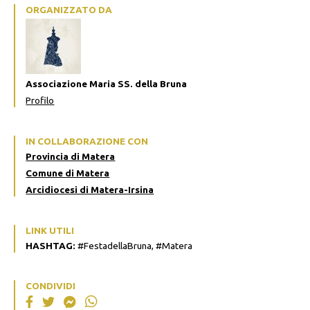
ORGANIZZATO DA
Associazione Maria SS. della Bruna
Profilo
IN COLLABORAZIONE CON
Provincia di Matera
Comune di Matera
Arcidiocesi di Matera-Irsina
LINK UTILI
HASHTAG:
#FestadellaBruna, #Matera
CONDIVIDI