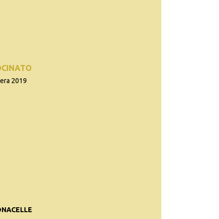
OCINATO
tera 2019
ONACELLE