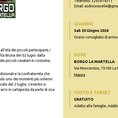
Telefono: 3293914311
Email: asdmonacelle@gma
QUANDO
Sab 20 Giugno 2026
Orario consigliato di arrivo
ll’età dei piccoli partecipanti, i
DOVE
lla Bruna del 02 lugio: dalla
dei piccoli cavalieri in costume,
BORGO LA MARTELLA
Via Moncenisio, 75100 La 
adizionali e la confraternita che
Mappa
endo uno dei momenti più solenni
iale del 2 luglio. L'evento si
carro in cartapesta da parte di cica
COSTO E TARGET
GRATUITO
Adatto alle famiglie, Adatt