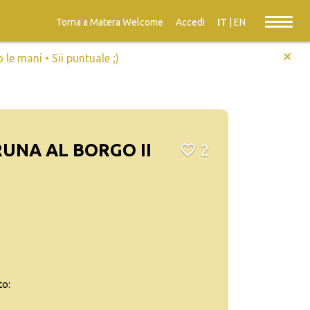
Torna a Matera Welcome
Accedi
IT
|
EN
+
e mani • Sii puntuale ;)
RUNA AL BORGO II
2
to: