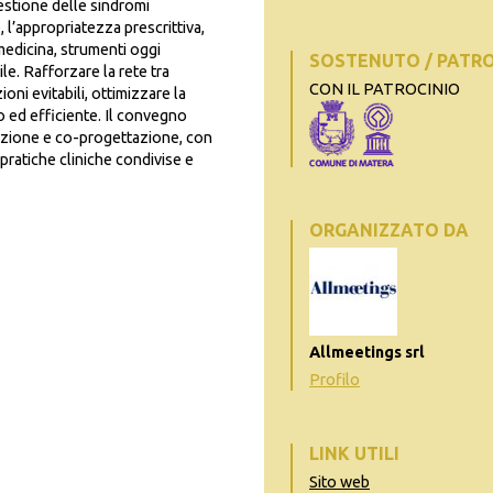
gestione delle sindromi
 l’appropriatezza prescrittiva,
medicina, strumenti oggi
SOSTENUTO / PATR
le. Rafforzare la rete tra
CON IL PATROCINIO
oni evitabili, ottimizzare la
o ed efficiente. Il convegno
zione e co-progettazione, con
pratiche cliniche condivise e
ORGANIZZATO DA
Allmeetings srl
Profilo
LINK UTILI
Sito web