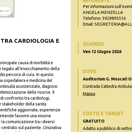
REFERENTE
Per informazioni sull'even
ANGELA MENZELLA
Telefono: 3929895516
Email: SEGRETERIA@A
 TRA CARDIOLOGIA E
QUANDO
Ven 12 Giugno 2026
rincipale causa di morbilità e
 legato all’invecchiamento della
DOVE
ei percorsi di cura. In questo
Auditorium G. Moscati 
ia ospedaliera e medicina del
ntinuità assistenziale, diagnosi
Contrada Cattedra Ambula
ttimizzazione delle risorse. Il
Mappa
di confronto tra cardiologi,
 e stakeholder della sanità
ientifiche aggiornate, esperienze
COSTO E TARGET
 intende favorire una visione
GRATUITO
e la comunicazione tra i diversi
entrato sul paziente. L’iniziativa
Adatto a pubblico di settor