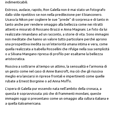
indimenticabili.
Estroso, audace, rapido, Ron Galella non è mai stato un fotografo
dallo stile ripetitivo se non nella predilezione per il bianconero.
Usava la Nikon per cogliere le sue “prede” di sorpresa e di tanto in
tanto anche per rendere omaggio alla bellezza come nei ritratti
attenti e misurati di Rossano Brazzi e Anna Magnani. Le foto da lui
realizzate rimandano ad un racconto, a storie di vita. Sono immagini
non meditate che hanno un valore tutto particolare perché aprono
una prospettiva inedita su un’interiorità umana intima e vera, come
quella realizzata a Isabella Rossellini che rifulge nella sua semplicità
o a Silvana Mangano ripresa di profilo per esaltarne la bellezza
aristocratica.
Riusciva a sottrarre al tempo un attimo, la sensualità e l’armonia di
un gesto come nel caso di Anne Bancroft, ma ciò che gli riusciva
meglio era lanciarsi in riprese frontali e impertinenti come quelle
rubate a Ernest Borgnine o ad Anna Moffo.
L’opera di Galella pur essendo nata nell’ambito della cronaca, a
questa è sopravvissuta: più che di frammenti mondani, queste
immagini oggi si presentano come un omaggio alla cultura italiana e
a quella italoamericana.