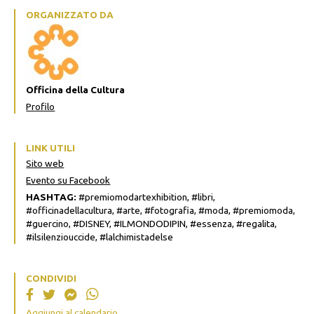
ORGANIZZATO DA
Officina della Cultura
Profilo
LINK UTILI
Sito web
Evento su Facebook
HASHTAG:
#premiomodartexhibition, #libri,
#officinadellacultura, #arte, #fotografia, #moda, #premiomoda,
#guercino, #DISNEY, #ILMONDODIPIN, #essenza, #regalita,
#ilsilenziouccide, #lalchimistadelse
CONDIVIDI
Aggiungi al calendario