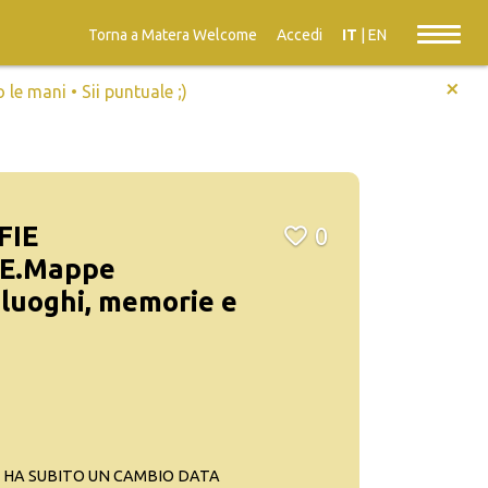
Torna a Matera Welcome
Accedi
IT
|
EN
+
e mani • Sii puntuale ;)
FIE
0
E.Mappe
 luoghi, memorie e
 HA SUBITO UN CAMBIO DATA