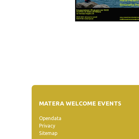
MATERA WELCOME EVENTS
Opendata
Privacy
Sitemap