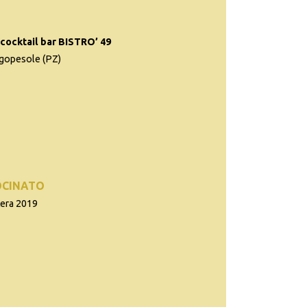
-cocktail bar BISTRO’ 49
agopesole (PZ)
OCINATO
tera 2019