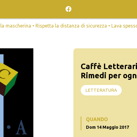
mascherina • Rispetta la distanza di sicurezza • Lava spesso l
Caffè Letterar
Rimedi per og
LETTERATURA
QUANDO
Dom 14 Maggio 2017