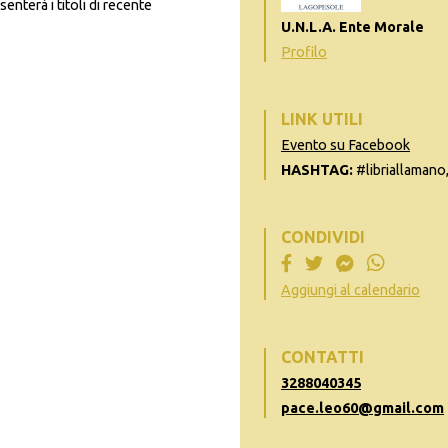
enterà i titoli di recente
U.N.L.A. Ente Morale
Profilo
LINK UTILI
Evento su Facebook
HASHTAG:
#libriallamano
CONDIVIDI
Aggiungi al calendario
CONTATTI
3288040345
pace.leo60@gmail.com