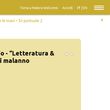
Torna a Matera Welcome
Accedi
IT
|
EN
+
e mani • Sii puntuale ;)
io - “Letteratura &
2
ni malanno