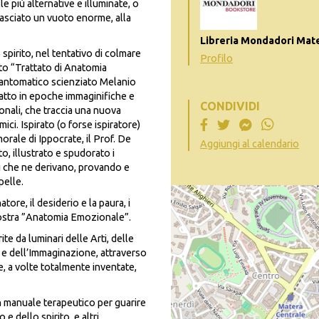
e più alternative e illuminate, o
lasciato un vuoto enorme, alla
Libreria Mondadori Mat
 spirito, nel tentativo di colmare
Profilo
to “Trattato di Anatomia
 fantomatico scienziato Melanio
edatto in epoche immaginifiche e
CONDIVIDI
ionali, che traccia una nuova
ci. Ispirato (o forse ispiratore)
orale di Ippocrate, il Prof. De
Aggiungi al calendario
o, illustrato e spudorato i
i che ne derivano, provando e
pelle.
atore, il desiderio e la paura, i
nostra ”Anatomia Emozionale”.
te da luminari delle Arti, delle
a e dell’Immaginazione, attraverso
te, a volte totalmente inventate,
un manuale terapeutico
per guarire
 e dello spirito, e altri