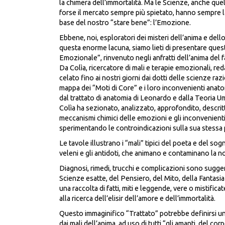
la chimera dell’immortalità. Ma le Scienze, anche quell
forse il mercato sempre più spietato, hanno sempre 
base del nostro “stare bene”: l’Emozione.
Ebbene, noi, esploratori dei misteri dell’anima e dello
questa enorme lacuna, siamo lieti di presentare ques
Emozionale”, rinvenuto negli anfratti dell’anima del
Da Colìa, ricercatore di mali e terapie emozionali, r
celato fino ai nostri giorni dai dotti delle scienze raz
mappa dei “Moti di Core” e i loro inconvenienti anatomi
dal trattato di anatomia di Leonardo e dalla Teoria Um
Colìa ha sezionato, analizzato, approfondito, descritt
meccanismi chimici delle emozioni e gli inconvenient
sperimentando le controindicazioni sulla sua stessa 
Le tavole illustrano i “mali” tipici del poeta e del sogn
veleni e gli antidoti, che animano e contaminano la 
Diagnosi, rimedi, trucchi e complicazioni sono suggeri
Scienze esatte, del Pensiero, del Mito, della Fantasi
una raccolta di fatti, miti e leggende, vere o mistifica
alla ricerca dell’elisir dell’amore e dell’immortalità.
Questo immaginifico “Trattato” potrebbe definirsi 
dai mali dell’anima,
ad uso di tutti “
gli amanti, del corpo