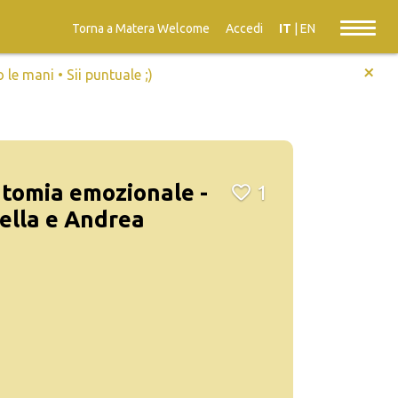
Torna a Matera Welcome
Accedi
IT
|
EN
+
e mani • Sii puntuale ;)
atomia emozionale -
1
rella e Andrea