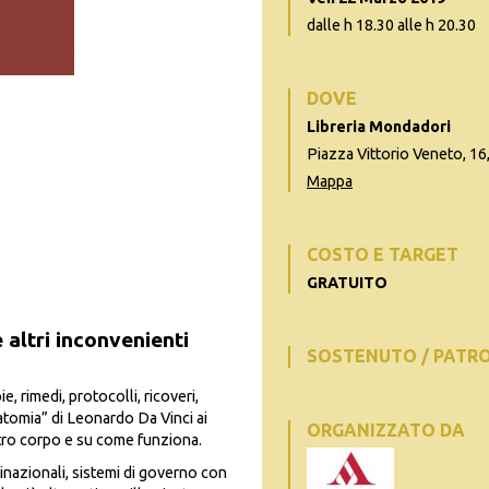
dalle h 18.30 alle h 20.30
DOVE
Libreria Mondadori
Piazza Vittorio Veneto, 16,
Mappa
COSTO E TARGET
GRATUITO
e altri inconvenienti
SOSTENUTO / PATR
, rimedi, protocolli, ricoveri,
Anatomia” di Leonardo Da Vinci ai
ORGANIZZATO DA
nostro corpo e su come funziona.
inazionali, sistemi di governo con