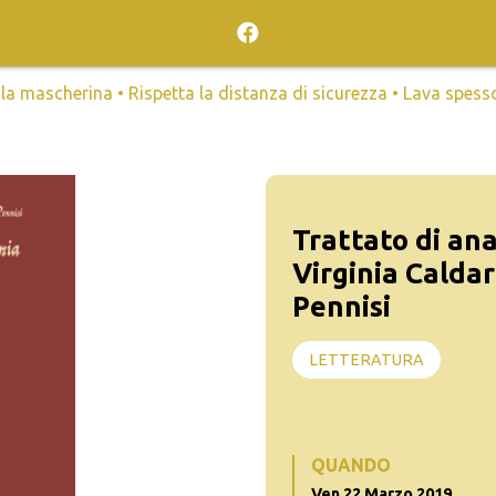
mascherina • Rispetta la distanza di sicurezza • Lava spesso l
Trattato di an
Virginia Calda
Pennisi
LETTERATURA
QUANDO
Ven 22 Marzo 2019