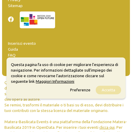
Sitemap
Inserisci evento
Guida
FAQ
info@materaevents.it
Questa pagina fa uso di cookie per migliorare l’esperienza di
navigazione. Per informazioni dettagliate sull’impiego dei
cookie e come revocarne l’autorizzazione cliccare sul
seguente link
Maggiori Informazioni
Quanto realizzato è sottoposto a licenza CC-BY-SA che permette di
distribuire, modificare, creare opere derivate dall'originale, anche a
Preferenze
Accetta
scopi commerciali, a condizione che venga riconosciuta la paternità
dell'opera all'autore.
Se remixi, trasformi il materiale o ti basi su di esso, devi distribuire i
tuoi contributi con la stessa licenza del materiale originario.
Matera-Basilicata Events è una piattaforma della Fondazione Matera-
Basilicata 2019 in OpenData. Per inserire i tuoi eventi
clicca qui
. Per