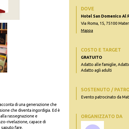
DOVE
Hotel San Domenico Al 
Via Roma, 15, 75100 Matera
Mappa
COSTO E TARGET
GRATUITO
Adatto alle famiglie, Adatto
Adatto agli adulti
SOSTENUTO / PATR
Evento patrocinato da Ma
acconta di una generazione che
sione che diventa ingordigia. Ed è
o alla rassegnazione e
ORGANIZZATO DA
nzo-rivelazione, capace di
o saputo fare.