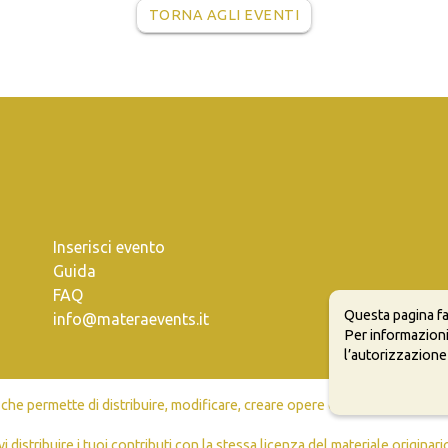
TORNA AGLI EVENTI
Inserisci evento
Guida
FAQ
Questa pagina fa
info@materaevents.it
Per informazioni
l’autorizzazione
e permette di distribuire, modificare, creare opere derivate dall'origin
vi distribuire i tuoi contributi con la stessa licenza del materiale originari