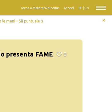
Torna a Matera Welcome
Accedi
IT
|
EN
+
e mani • Sii puntuale ;)
ado presenta FAME
0