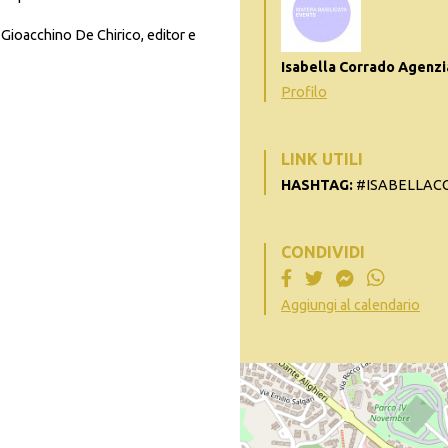
e Gioacchino De Chirico, editor e
Isabella Corrado Agenzi
Profilo
LINK UTILI
HASHTAG:
#ISABELLACO
CONDIVIDI
Aggiungi al calendario