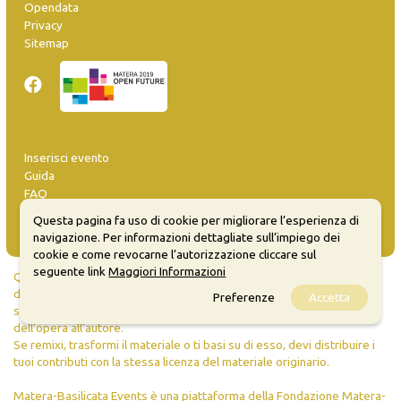
Opendata
Privacy
Sitemap
Inserisci evento
Guida
FAQ
info@materaevents.it
Questa pagina fa uso di cookie per migliorare l’esperienza di
navigazione. Per informazioni dettagliate sull’impiego dei
cookie e come revocarne l’autorizzazione cliccare sul
seguente link
Maggiori Informazioni
Quanto realizzato è sottoposto a licenza CC-BY-SA che permette di
distribuire, modificare, creare opere derivate dall'originale, anche a
Preferenze
Accetta
scopi commerciali, a condizione che venga riconosciuta la paternità
dell'opera all'autore.
Se remixi, trasformi il materiale o ti basi su di esso, devi distribuire i
tuoi contributi con la stessa licenza del materiale originario.
Matera-Basilicata Events è una piattaforma della Fondazione Matera-