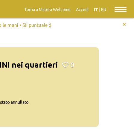
Torna a Matera Welcome
Accedi
IT
|
EN
+
e mani • Sii puntuale ;)
I nei quartieri
0
tato annullato.