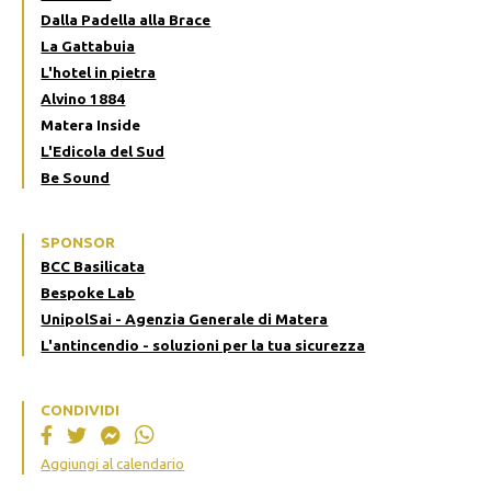
Dalla Padella alla Brace
La Gattabuia
L'hotel in pietra
Alvino 1884
Matera Inside
L'Edicola del Sud
Be Sound
SPONSOR
BCC Basilicata
Bespoke Lab
UnipolSai - Agenzia Generale di Matera
L'antincendio - soluzioni per la tua sicurezza
CONDIVIDI
Aggiungi al calendario